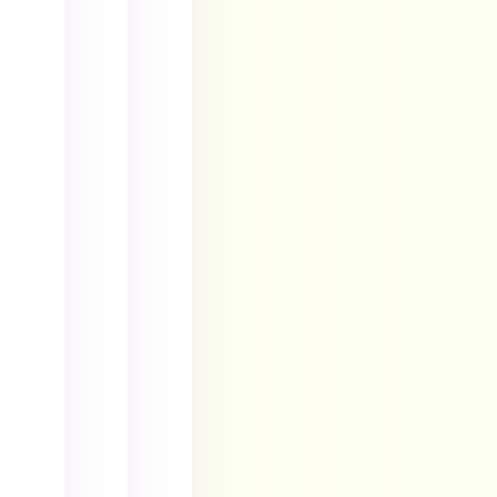
ا
ا
ک
ر
ر
ه
د
د
د
ا
ا
ر
س
س
ص
ت
ت
ن
ک
ک
ع
ه
ه
ت
د
د
چ
ر
ر
ا
ص
ص
پ
ن
ن
ا
ع
ع
س
ت
ت
ت
چ
چ
ف
ا
ا
ا
پ
پ
د
ا
ا
ه