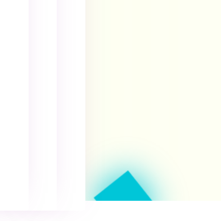
س
س
م
ت
ت
ی‌
ف
ف
ش
ا
ا
و
د
د
د
ه
ه
.
م
م
ی‌
ی‌
ش
ش
و
و
د
د
.
.