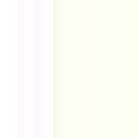
د
ی
پ
ش
ی
ر
س
ک
و
ر
م
ژ
ی
ت
ه
ع
ن
ا
ی
ی
س
ک
ک
ت
م
م
ا
ت
ت
ن
ن
ن
د
ا
ا
ا
س
س
ر
ت
ت
د
ا
ا
ا
ن
ن
س
د
د
ت