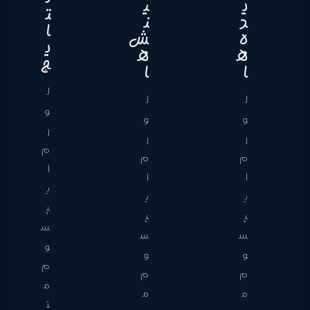
ی
ی
ت
د
ن
ا
ه
ش
ی
ه
ه
ج
ا
ا
ل
ل
ل
و
و
و
ر
ر
ر
م
م
م
ا
ا
ا
ی
ی
ی
پ
پ
پ
س
س
س
و
و
و
م
م
م
م
م
م
ت