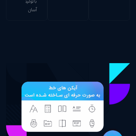
با تولید
آسان
آسان