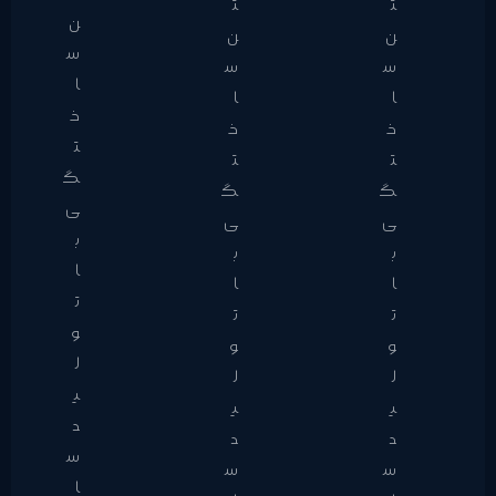
ت
ت
ن
ن
ن
س
س
س
ا
ا
ا
خ
خ
خ
ت
ت
ت
گ
گ
گ
ی
ی
ی
ب
ب
ب
ا
ا
ا
ت
ت
ت
و
و
و
ل
ل
ل
ی
ی
ی
د
د
د
س
س
س
ا