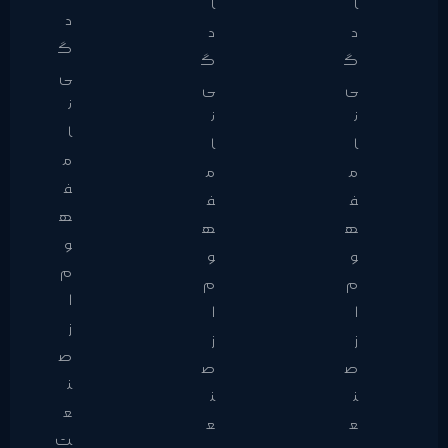
ا
ا
د
د
د
گ
گ
گ
ی
ی
ی
ن
ن
ن
ا
ا
ا
م
م
م
ف
ف
ف
ه
ه
ه
و
و
و
م
م
م
ا
ا
ا
ز
ز
ز
ص
ص
ص
ن
ن
ن
ع
ع
ع
ت