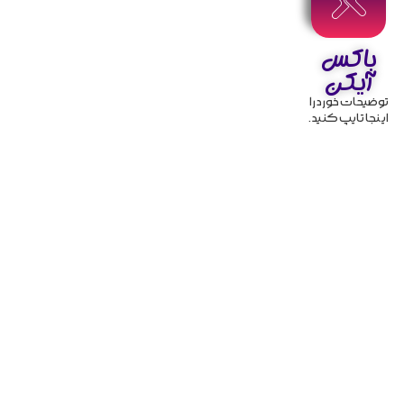
باکس
آیکن
توضیحات خورد را
اینجا تایپ کنید .