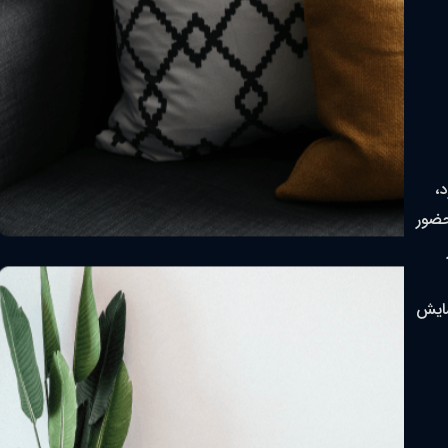
،
حضور
مایش