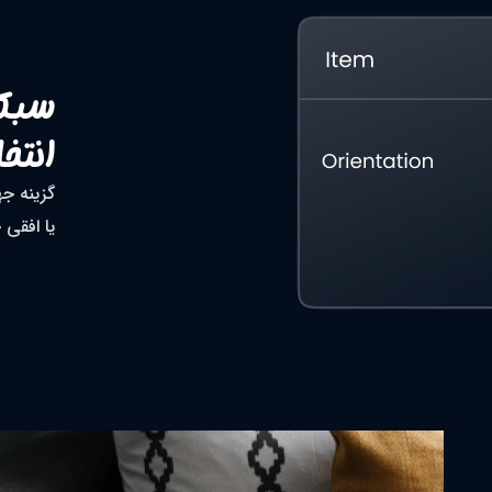
سبک 
انتخ
گزینه جه
یا افقی 