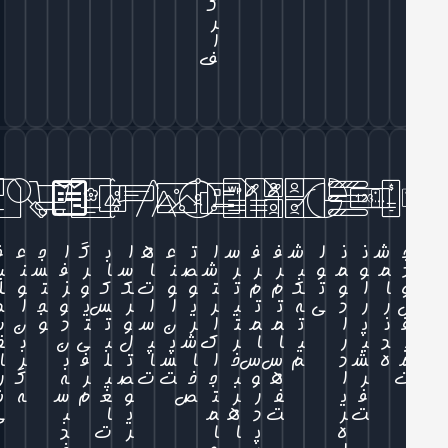
گ
ر
ا
ف
ش
ن
ن
ل
ش
ف
ف
س
ا
ت
ع
ه
ا
ب
گ
ا
ج
ع
ف
م
و
م
و
ب
ر
ر
ر
ش
ص
ن
ا
س
ا
ر
ف
س
ن
ی
ا
ا
و
ت
ک
م
م
ت
ت
و
و
ت
ک
ک
و
ز
ت
و
ل
ر
ر
د
ی
ه
ت
ت
ی
ر
ی
ا
ا
ر
س
ی
و
ج
ا
د
ن
پ
ا
ت
م
م
ت
ا
ر
ن
س
و
ت
ت
د
و
ن
س
د
ی
ر
ی
ا
ا
ر
ک
ش
پ
پ
ل
ب
ی
ن
ب
ف
ه
ش
د
م
س
س
خ
ا
ا
س
ا
ت
ل
ف
ب
ر
ا
ر
ا
ه
و
ب
ج
خ
ت
ت
ص
ی
ر
ه
گ
ر
ف
ی
ف
ر
ر
ت
ص
و
غ
م
س
ه
ش
ت
ر
ت
د
ه
م
ی
ا
ب
ی
ه
پ
ا
ا
ر
ت
د