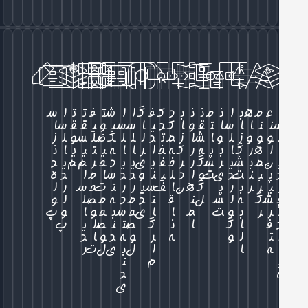
ع
م
ه
ب
ا
ن
م
ن
ن
ب
د
ک
ف
گ
ا
ا
ش
ت
ف
ت
ت
ا
س
ن
ن
ا
ا
س
ا
ت
ق
و
ا
ک
د
ی
ا
س
س
ب
و
ی
ق
ق
س
ا
و
و
و
ز
ل
و
ا
ش
ا
ز
م
ت
د
ل
ل
ل
ک
ض
ل
س
و
ل
ز
ا
ه
ر
گ
ا
ب
پ
ه
ر
ک
ه
خ
ا
ر
ا
ا
ه
ی
ت
ی
ی
ا
ن
ن
م
ب
ش
ی
ر
س
گ
ر
ر
خ
ف
ی
ی
ی
ی
د
ح
ر
م
م
ی
د
پ
ب
ن
ت
د
ی
ت
و
ا
د
ل
ی
ن
و
د
د
س
ا
م
ا
د
ه
ی
ر
ر
ب
ر
پ
گ
ه
ن
ا
ف
س
ی
ر
ر
ت
ت
ح
س
ر
ل
ش
گ
ه
ل
س
ل
ن
ق
ت
د
م
د
ه
م
ص
ل
ل
و
ر
ر
ب
و
ت
م
ا
ا
ی
ح
س
ب
ح
و
ا
و
پ
ف
ا
گ
ا
ن
گ
ص
ت
ن
ص
ل
ی
پ
ت
ل
و
ه
ر
و
ه
د
و
ا
د
ه
ا
ا
ل
ب
ی
ل
ت
ر
م
ن
د
ی