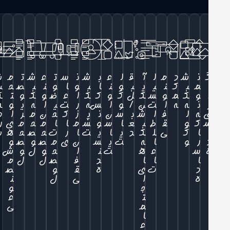
ن
ش
د
م
ل
آ
ق
ل
ع
ب
ش
ن
س
ت
ع
ش
ت
م
ش
م
ب
ک
ن
ی
ی
ب
و
ن
ا
ب
و
ا
و
ن
ب
ص
ح
ب
و
ک
م
و
س
ک
ل
گ
و
ک
ک
ا
ع
ض
و
ک
و
ت
ک
ن
ه
ه
ا
ت
ن
/
و
ا
س
ه
ر
ت
ی
ا
ه
ی
و
ه
ه
ل
ف
ا
ش
ب
س
ن
ن
پ
ز
ک
ح
ن
م
ر
ا
د
ک
و
ق
ط
ب
ع
ا
س
و
س
م
ا
ا
م
ح
م
ی
ر
ا
گ
ی
ل
ک
د
ی
ا
ی
ت
ا
ر
ت
ح
ص
ح
ه
س
ر
و
ا
ه
ت
ی
س
ن
ی
م
ص
و
ص
و
س
ع
ه
ت
ن
ا
ح
و
ل
و
ش
ا
ا
ا
د
ف
ص
ل
ل
م
د
ت
ی
ه
ق
و
ص
ه
ا
ی
ل
ن
ج
و
ت
ع
م
ی
ا
ع