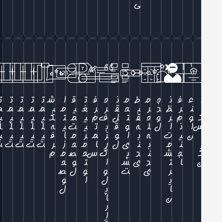
ی
ع
ف
ن
ج
م
ط
م
ن
ح
ف
ت
ق
ا
ش
ت
ت
ت
ت
ت
ن
ر
ظ
د
ر
ب
ح
ق
ر
ر
غ
ی
م
ب
م
م
م
م
م
و
م
ر
و
ح
ق
ت
ل
ف
م
ی
م
ت
ک
پ
پ
پ
پ
پ
ا
ن
ا
ل
ل
ه
و
ق
ب
ت
ی
ت
ی
ه
ل
ل
ل
ل
ل
ن
ی
ت
ه
ب
ا
و
ز
م
ر
م
ا
ف
ی
ی
ی
ی
ی
ن
م
ب
ن
ی
ل
ر
ا
م
ح
ز
ر
ت
ت
ت
ت
ت
ج
ش
ن
د
پ
گ
س
ح
ص
م
م
ا
ت
د
ی
س
ا
ت
و
ح
ر
ی
ت
و
و
ل
ص
ی
ل
ا
و
ا
پ
ل
ن
ا
ر
ا