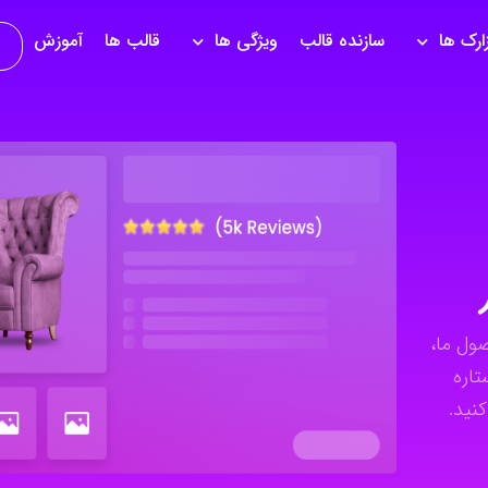
زارک ها
سازنده قالب
ویژگی ها
قالب ها
آموزش
ول ما،
تاره
نید.