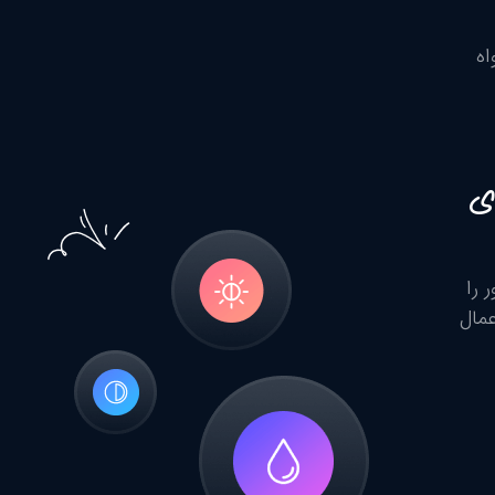
اه
ی
ر را
عمال