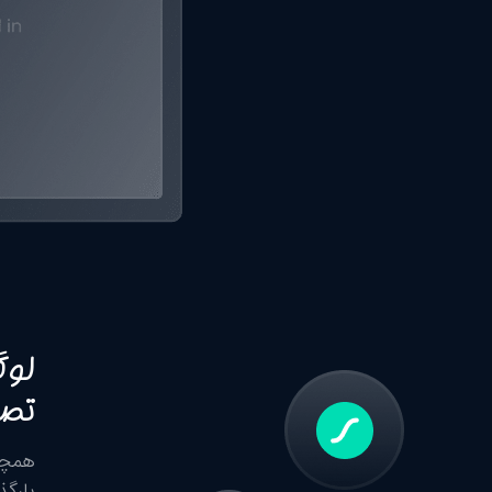
لوگ
تصو
همچن
بارگذ