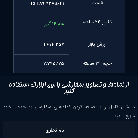
قیمت
15.689.7385641
تغییر 24 ساعته
14.8%
ارزش بازار
1.674.257
حجم 24 ساعته
2.745.125
از نمادها و تصاویر سفارشی با این ابزارک استفاده
کنید
داستان کامل را با اضافه کردن نمادهای سفارشی به جدوال خود
شزح دهید
نام تجاری