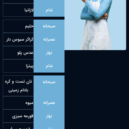
شام
لازانیا
صبحانه
حلیم
عصرانه
کراکر سبوس دار
نهار
عدس پلو
شام
پیتزا
نان تست و کره
صبحانه
بادام زمینی
عصرانه
میوه
نهار
قورمه سبزی