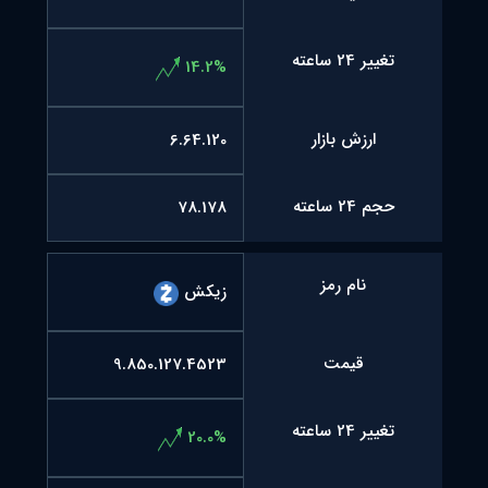
تغییر 24 ساعته
14.2%
ارزش بازار
6.64.120
حجم 24 ساعته
78.178
نام رمز
زیکش
قیمت
9.850.127.4523
تغییر 24 ساعته
20.0%