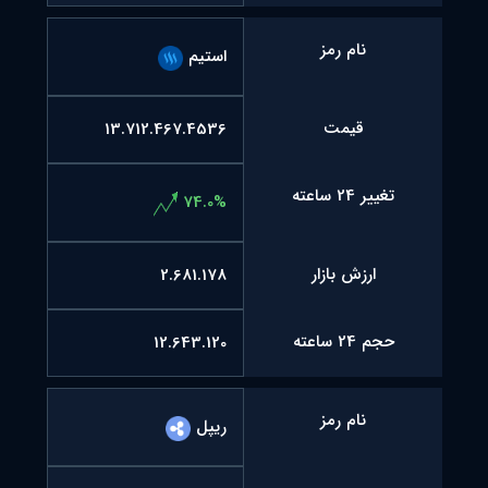
نام رمز
استیم
قیمت
13.712.467.4536
تغییر 24 ساعته
74.0%
ارزش بازار
2.681.178
حجم 24 ساعته
12.643.120
نام رمز
ریپل