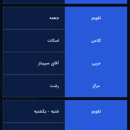
تقویم
جعمه
کلاس
اسکات
مربی
آقای سپیدار
مرکز
رشت
تقویم
شنبه - یکشنبه