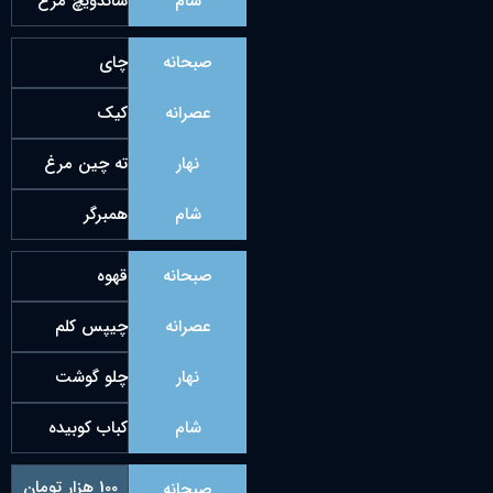
شام
ساندویچ مرغ
صبحانه
چای
عصرانه
کیک
نهار
ته چین مرغ
شام
همبرگر
صبحانه
قهوه
عصرانه
چیپس کلم
نهار
چلو گوشت
شام
کباب کوبیده
100 هزار تومان
صبحانه