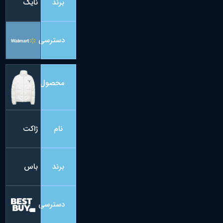
برند
نایک
دسترسی
محصول
نام
ژاکت
برند
باس
دسترسی