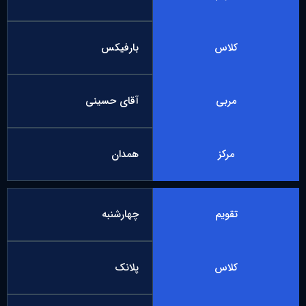
کلاس
بارفیکس
مربی
آقای حسینی
مرکز
همدان
تقویم
چهارشنبه
کلاس
پلانک