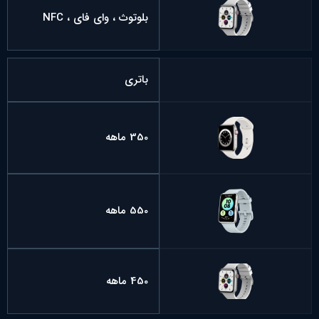
بلوتوث ، وای فای ، NFC
باتری
350 ماهه
550 ماهه
450 ماهه