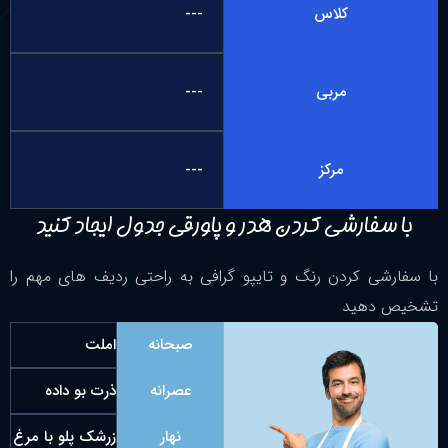
کلاس
---
مربی
---
مرکز
---
با سفارشی کردن هدر و پاورقی جدول ایجاد کنید
با سفارشی کردن رنگ و تایپو گرافی به راحتی ردیف های مهم را
تشخیص دهید
صبحانه
املت
عصرانه
ذرت بو داده
نهار
زرشک پلو با مرغ