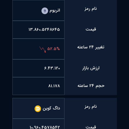
نام رمز
اتریوم
قیمت
13.860.5248645
تغییر 24 ساعته
52.5%
ارزش بازار
6.43.120
حجم 24 ساعته
81.178
نام رمز
داگ کوین
قیمت
10.960.4578542