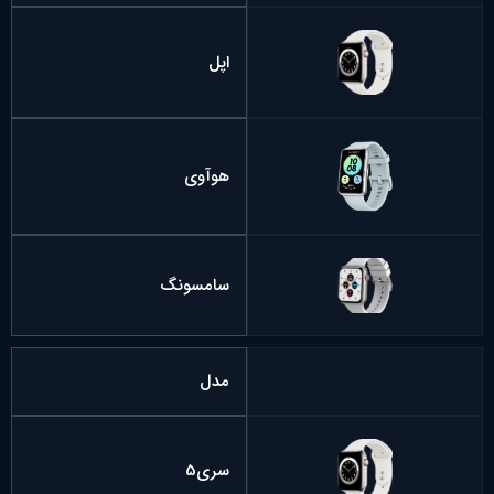
اپل
هوآوی
سامسونگ
مدل
سری5