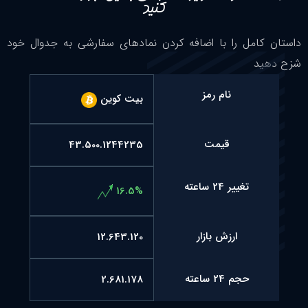
کنید
داستان کامل را با اضافه کردن نمادهای سفارشی به جدوال خود
شزح دهید
نام رمز
بیت کوین
قیمت
43.500.1244235
تغییر 24 ساعته
16.5%
ارزش بازار
12.643.120
حجم 24 ساعته
2.681.178